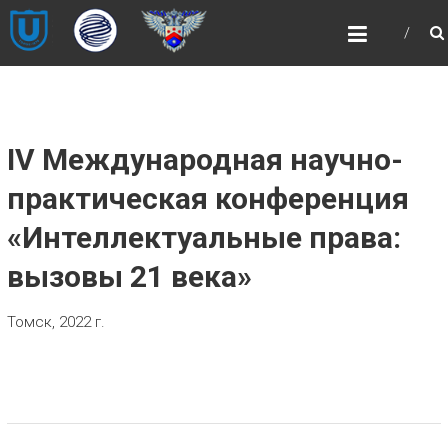
Skip
НОЦ
to
«ИНТЕЛЛЕКТУАЛЬНАЯ
content
СОБСТВЕННОСТЬ И
ИНТЕЛЛЕКТУАЛЬНЫЕ
ПРАВА»
IV Международная научно-
НОЦ «ИНТЕЛЛЕКТУАЛЬНАЯ
СОБСТВЕННОСТЬ И ИНТЕЛЛЕКТУАЛЬНЫЕ
практическая конференция
ПРАВА»
«Интеллектуальные права:
вызовы 21 века»
Томск, 2022 г.