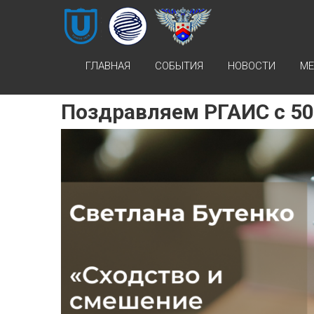
Skip
НОЦ
to
content
«ИНТЕЛЛЕКТУАЛЬНАЯ
СОБСТВЕННОСТЬ И
ГЛАВНАЯ
СОБЫТИЯ
НОВОСТИ
МЕ
ИНТЕЛЛЕКТУАЛЬНЫЕ
ПРАВА»
Поздравляем РГАИС с 50
НОЦ
«ИНТЕЛЛЕКТУАЛЬНАЯ
СОБСТВЕННОСТЬ И
ИНТЕЛЛЕКТУАЛЬНЫЕ
ПРАВА»