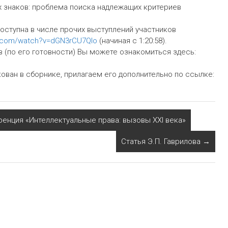
х знаков: проблема поиска надлежащих критериев
оступна в числе прочих выступлений участников
e.com/watch?v=dGN3rCU7QIo
(начиная с 1:20:58).
 (по его готовности) Вы можете ознакомиться здесь:
ован в сборнике, прилагаем его дополнительно по ссылке:
ренция «Интеллектуальные права: вызовы XXI века»
Статья Э.П. Гаврилова
→