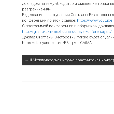
докладом на тему «Сходство и смешение товарны
разграничения».
Видеозапись выступления Светланы Викторовны д
конференции по этой ссылке:
https://www.youtub
С программой конференции и сборником докладов
http://rgiis.ru/…/iii-mezhdunarodnaya-konferenciya…/
.
Доклад Светланы Викторовны также будет опублик
https://disk.yandex.ru/d/B3sqIMuIICAfMA
←
III Международная научно-практическая конфе