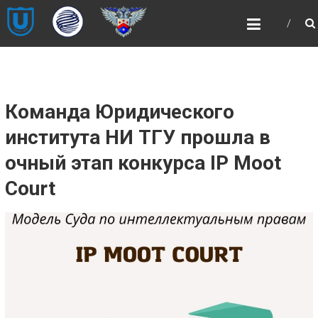
Skip
НОЦ
to
«ИНТЕЛЛЕКТУАЛЬНАЯ
content
СОБСТВЕННОСТЬ И
ИНТЕЛЛЕКТУАЛЬНЫЕ
ПРАВА»
Команда Юридического
НОЦ «ИНТЕЛЛЕКТУАЛЬНАЯ
СОБСТВЕННОСТЬ И ИНТЕЛЛЕКТУАЛЬНЫЕ
института НИ ТГУ прошла в
ПРАВА»
очный этап конкурса IP Moot
Court