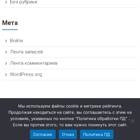
Без рубрики
Мета
Войти
Лента записей
Лента комментариев
WordPress.org
Мы используем файлы cookie и метрики рейтинга.
Продолжая находиться на сайте, вы соглашаетесь с этим на
условиях, указанных по кнопке "Политика обработки ПД" .
Copyright © 2026
НОЦ «ИНТЕЛЛЕКТУАЛЬНАЯ СОБСТВЕННОСТЬ И
Если вы против этого, то вам нужно покинуть этот сайт.
ИНТЕЛЛЕКТУАЛЬНЫЕ ПРАВА»
. Theme: Himalayas by
ThemeGrill
. Powered by
Согласие
Отказ
Политика ПД
WordPress
.