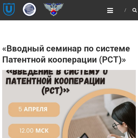
Skip
НОЦ
to
«ИНТЕЛЛЕКТУАЛЬНАЯ
content
СОБСТВЕННОСТЬ И
ИНТЕЛЛЕКТУАЛЬНЫЕ
ПРАВА»
«Вводный семинар по системе
НОЦ «ИНТЕЛЛЕКТУАЛЬНАЯ
СОБСТВЕННОСТЬ И ИНТЕЛЛЕКТУАЛЬНЫЕ
Патентной кооперации (РСТ)»
ПРАВА»