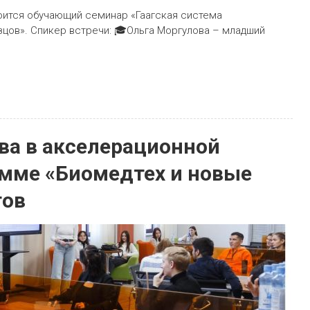
оится обучающий семинар «Гаагская система
ов». Спикер встречи: 🎓Ольга Моргулова – младший
ва в акселерационной
амме «Биомедтех и новые
тов