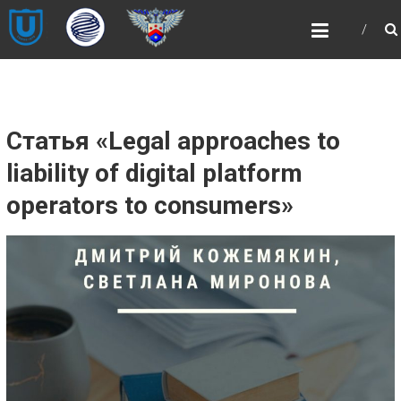
Skip
НОЦ
to
«ИНТЕЛЛЕКТУАЛЬНАЯ
content
СОБСТВЕННОСТЬ И
ИНТЕЛЛЕКТУАЛЬНЫЕ
ПРАВА»
Статья «Legal approaches to
НОЦ «ИНТЕЛЛЕКТУАЛЬНАЯ
СОБСТВЕННОСТЬ И ИНТЕЛЛЕКТУАЛЬНЫЕ
liability of digital platform
ПРАВА»
operators to consumers»