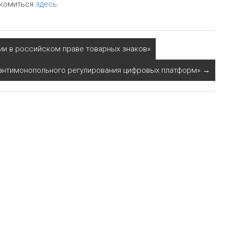
акомиться
здесь.
ии в российском праве товарных знаков»
антимонопольного регулирования цифровых платформ»
→