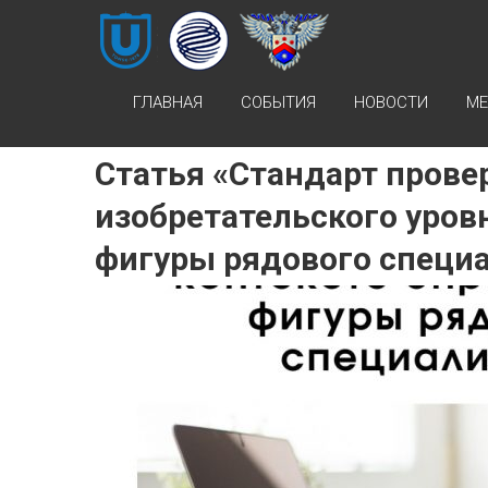
Skip
НОЦ
to
content
«ИНТЕЛЛЕКТУАЛЬНАЯ
СОБСТВЕННОСТЬ И
ГЛАВНАЯ
СОБЫТИЯ
НОВОСТИ
МЕ
ИНТЕЛЛЕКТУАЛЬНЫЕ
ПРАВА»
Статья «Стандарт прове
изобретательского уров
НОЦ
«ИНТЕЛЛЕКТУАЛЬНАЯ
фигуры рядового специ
СОБСТВЕННОСТЬ И
ИНТЕЛЛЕКТУАЛЬНЫЕ
ПРАВА»