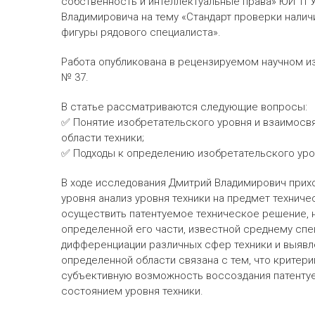
собственность и интеллектуальные права» ЮИ ТГ
Владимировича на тему «Стандарт проверки налич
фигуры рядового специалиста».
Работа опубликована в рецензируемом научном из
№ 37.
В статье рассматриваются следующие вопросы:
✅ Понятие изобретательского уровня и взаимосвя
области техники;
✅ Подходы к определению изобретательского уро
В ходе исследования Дмитрий Владимирович прихо
уровня анализ уровня техники на предмет технич
осуществить патентуемое техническое решение, н
определенной его части, известной среднему спе
дифференциации различных сфер техники и выявл
определенной области связана с тем, что критери
субъективную возможность воссоздания патентуе
состоянием уровня техники.