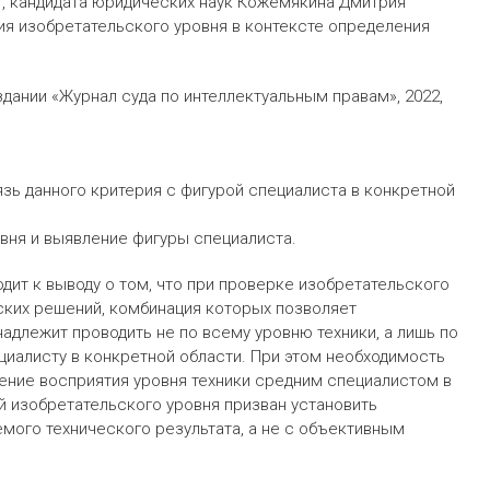
У, кандидата юридических наук Кожемякина Дмитрия
ия изобретательского уровня в контексте определения
дании «Журнал суда по интеллектуальным правам», 2022,
зь данного критерия с фигурой специалиста в конкретной
вня и выявление фигуры специалиста.
дит к выводу о том, что при проверке изобретательского
еских решений, комбинация которых позволяет
адлежит проводить не по всему уровню техники, а лишь по
циалисту в конкретной области. При этом необходимость
ение восприятия уровня техники средним специалистом в
й изобретательского уровня призван установить
мого технического результата, а не с объективным