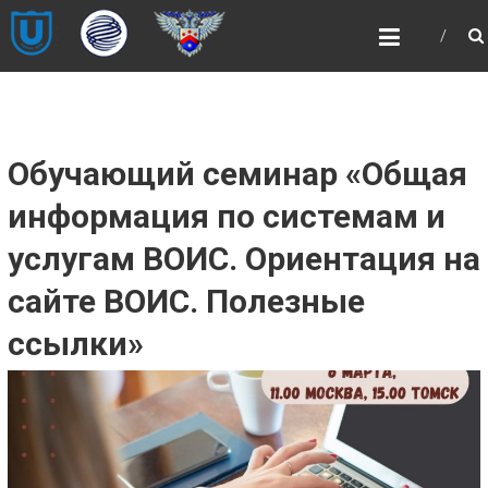
Skip
НОЦ
to
«ИНТЕЛЛЕКТУАЛЬНАЯ
content
СОБСТВЕННОСТЬ И
ИНТЕЛЛЕКТУАЛЬНЫЕ
ПРАВА»
Обучающий семинар «Общая
НОЦ «ИНТЕЛЛЕКТУАЛЬНАЯ
СОБСТВЕННОСТЬ И ИНТЕЛЛЕКТУАЛЬНЫЕ
информация по системам и
ПРАВА»
услугам ВОИС. Ориентация на
сайте ВОИС. Полезные
ссылки»