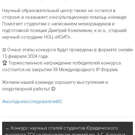
Научный образовательный центр также не остался в
стороне и оказывает консультационную помощь команде.
Помогает студентам с написанием меморандумов и
подготовкой позиции Дмитрий Кожемякин, к.ю.н., старший
научный сотрудник НОЦ «ИСИП».
⚖ Очные этапы конкурса будут проведены в формате онлайн
15 февраля 2024 года.
🏆 Торжественное награждение победителей конкурса
состоится на закрытии XII Международного IP Форума.
Желаем нашей команде хорошего выступления и
плодотворной работы! 😊
#молодыеисследователиИС
←
Конкурс научных статей студентов Юридического
института ТГУ на присуждение премий им. А.Г. Антоняна