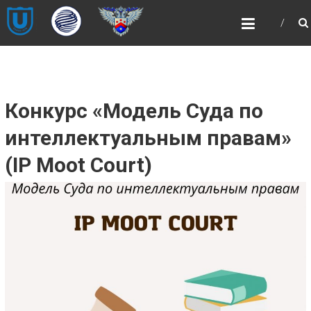
Skip
НОЦ
to
«ИНТЕЛЛЕКТУАЛЬНАЯ
content
СОБСТВЕННОСТЬ И
ИНТЕЛЛЕКТУАЛЬНЫЕ
ПРАВА»
Конкурс «Модель Суда по
НОЦ «ИНТЕЛЛЕКТУАЛЬНАЯ
СОБСТВЕННОСТЬ И ИНТЕЛЛЕКТУАЛЬНЫЕ
интеллектуальным правам»
ПРАВА»
(IP Moot Court)