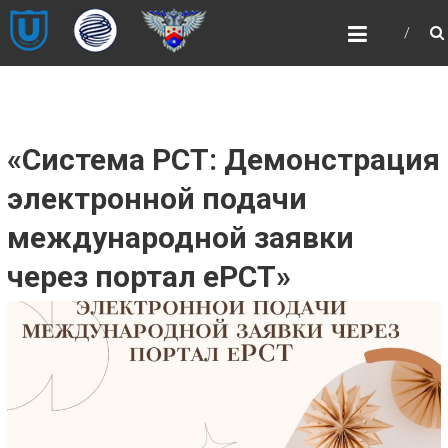
Skip
НОЦ
to
«ИНТЕЛЛЕКТУАЛЬНАЯ
content
СОБСТВЕННОСТЬ И
ИНТЕЛЛЕКТУАЛЬНЫЕ
ПРАВА»
«Система PCT: Демонстрация
НОЦ «ИНТЕЛЛЕКТУАЛЬНАЯ
СОБСТВЕННОСТЬ И ИНТЕЛЛЕКТУАЛЬНЫЕ
электронной подачи
ПРАВА»
международной заявки
через портал еРСТ»