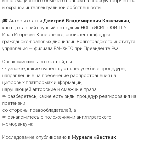
информационного обмена с правом на свободу творчества
и охраной интеллектуальной собственности.
🎓 Авторы статьи
Дмитрий Владимирович Кожемякин
,
к.ю.н., старший научный сотрудник НОЦ «ИСИП» ЮИ ТГУ,
Иван Игоревич Коверченко, ассистент кафедры
гражданско-правовых дисциплин Волгоградского института
управления — филиала РАНХиГС при Президенте РФ.
Ознакомившись со статьей, вы:
✏ узнаете, какие существуют внесудебные процедуры,
направленные на пресечение распространения на
цифровых платформах информации,
нарушающей авторские и смежные права;
✏ разберетесь, какие есть виды процедур реагирования на
претензии
со стороны правообладателей, а
✏ ознакомитесь с положениями антипиратского
меморандума.
Исследование опубликовано в
Журнале «Вестник