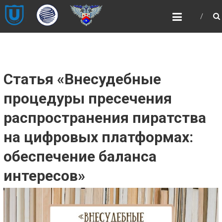
Skip
НОЦ
to
«ИНТЕЛЛЕКТУАЛЬНАЯ
content
СОБСТВЕННОСТЬ И
ИНТЕЛЛЕКТУАЛЬНЫЕ
ПРАВА»
Статья «Внесудебные
НОЦ «ИНТЕЛЛЕКТУАЛЬНАЯ
СОБСТВЕННОСТЬ И ИНТЕЛЛЕКТУАЛЬНЫЕ
процедуры пресечения
ПРАВА»
распространения пиратства
на цифровых платформах:
обеспечение баланса
интересов»